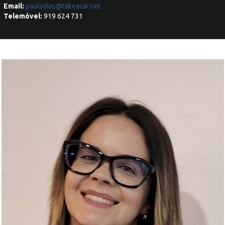
Email:
paulodias@takeacar.net
Telemóvel:
919 624 731