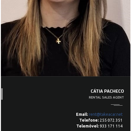
CÁTIA PACHECO
RENTAL SALES AGENT
Email:
rent@takeacar.net
Telefone:
255 072 351
Telemóvel
:
933 171 114