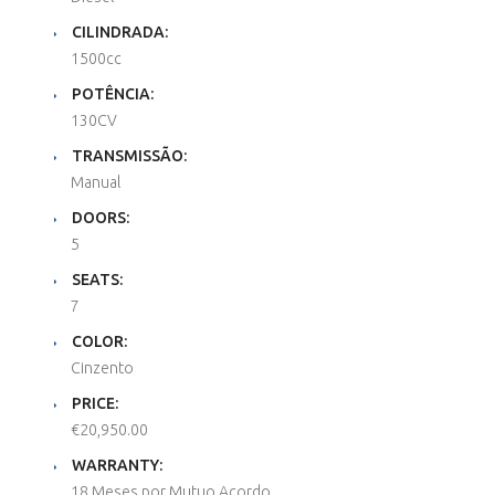
CILINDRADA:
1500cc
POTÊNCIA:
130CV
TRANSMISSÃO:
Manual
DOORS:
5
SEATS:
7
COLOR:
Cinzento
PRICE:
€20,950.00
WARRANTY:
18 Meses por Mutuo Acordo