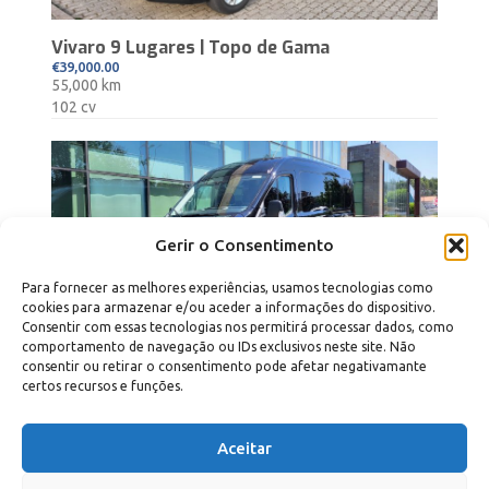
Vivaro 9 Lugares | Topo de Gama
€39,000.00
55,000 km
102 cv
Gerir o Consentimento
Para fornecer as melhores experiências, usamos tecnologias como
cookies para armazenar e/ou aceder a informações do dispositivo.
Consentir com essas tecnologias nos permitirá processar dados, como
9 Lugares + carga
comportamento de navegação ou IDs exclusivos neste site. Não
€45,950.00
consentir ou retirar o consentimento pode afetar negativamante
29,500 km
certos recursos e funções.
130 cv
Aceitar