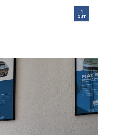
1
OUT