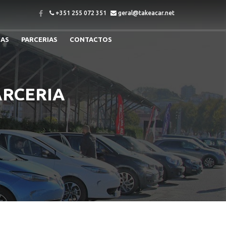
+351 255 072 351
geral@takeacar.net
IAS
PARCERIAS
CONTACTOS
ARCERIA