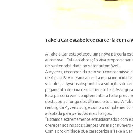
𝗧𝗮𝗸𝗲 𝗮 𝗖𝗮𝗿 𝗲𝘀𝘁𝗮𝗯𝗲𝗹𝗲𝗰𝗲 𝗽𝗮𝗿𝗰𝗲𝗿𝗶𝗮 𝗰𝗼𝗺 𝗮 𝗔
A Take a Car estabeleceu uma nova parceria est
automóvel. Esta colaboração visa proporcionar 
de sustentabilidade no setor automóvel.
A Ayvens, reconhecida pelo seu compromisso de 
de A para B. A mesma acredita numa mobilidade 
veículos, a Ayvens disponibiliza soluções de re
pagamento de uma renda mensal fixa. Assegura
Esta parceria vem complementar a forte presenç
destacou ao longo dos últimos oito anos. A Take
renting da Ayvens surge como o complemento ide
adaptada para períodos mais longos.
“Estamos extremamente entusiasmados com esta p
oferecer aos nossos clientes um maior número 
Com a proximidade que caracteriza a Take a Car,