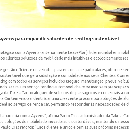
𝘃𝗲𝗻𝘀 𝗽𝗮𝗿𝗮 𝗲𝘅𝗽𝗮𝗻𝗱𝗶𝗿 𝘀𝗼𝗹𝘂𝗰̧𝗼̃𝗲𝘀 𝗱𝗲 𝗿𝗲𝗻𝘁𝗶𝗻𝗴 𝘀𝘂𝘀𝘁𝗲𝗻𝘁𝗮́𝘃𝗲𝗹
ratégica com a Ayvens (anteriormente LeasePlan), líder mundial em mobil
aos clientes soluções de mobilidade mais intuitivas e ecologicamente re
gestão eficiente de veículos para empresas e particulares, oferece ser
sustentável que gera satisfação e comodidade aos seus Clientes. Com e
nting com todos os serviços incluídos (seguro, manutenção, pneus, veícul
ndo, assim, um serviço renting automóvel chave na mão sem preocupaçõ
a da Take a Car no aluguer de veículos de passageiros e comerciais a c
 a Car tem vindo a identificar uma crescente procura por soluções de alu
al ao serviço de rent a car, permitindo responder às necessidades de c
arceria com a Ayvens”, afirma Paulo Dias, administrador da Take a Car
de soluções de mobilidade inovadoras e sustentáveis, mantendo o nosso
 Paulo Dias reforça: “Cada cliente é único e tem as suas próprias necessi